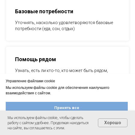
Базовые потребности
Уточнять, насколько удовлетворяются базовые
потребности (еда, сон, отдых)
Помощь рядом
Узнать, есть ли кто-то, кто может быть рядом,
помогать какое-то время
Управление файлами cookie
Мы используем файлы cookie для обеспечения наилучшего
взаимодействия с сайтом.
Антикризисный план
Принять все
Мы используем файлы cookie, чтобы сделать
Помочь составить памятку, что делать, когда
работу с сайтом удобнее. Продолжая находиться
Хорошо
Настроить файлы cookie
совсем плохо / антикризисный план (кому и куда
на сайте, вы соглашаетесь с этим.
позвонить, какие действия можно предпринять)