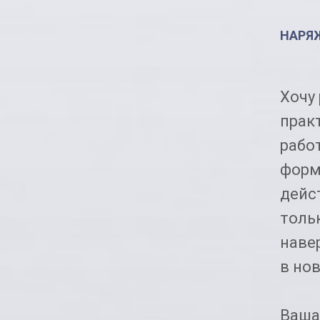
НАРЯ
Хочу
прак
работ
форм
дейс
тольк
навер
в нов
Ваша