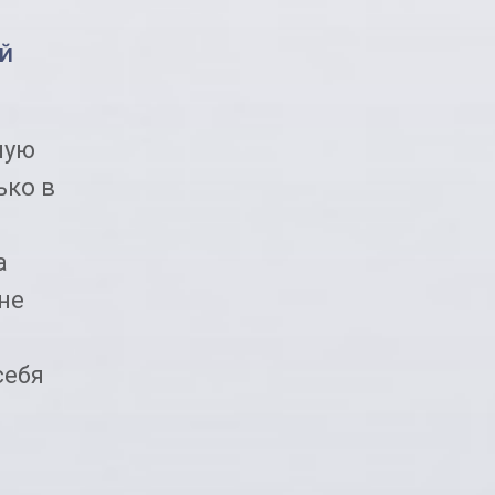
ОЙ
ную
ько в
а
не
себя