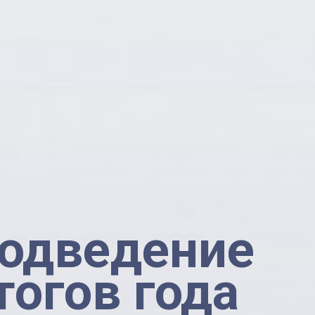
одведение
тогов года