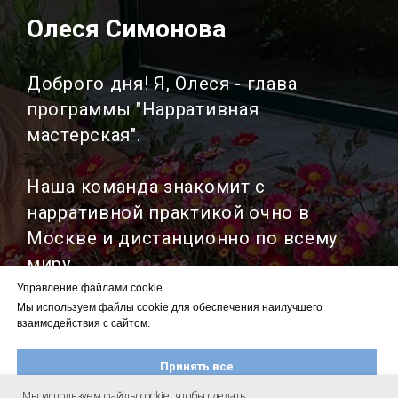
Олеся Симонова
Доброго дня! Я, Олеся - глава
программы "Нарративная
мастерская".
Наша команда знакомит с
нарративной практикой очно в
Москве и дистанционно по всему
миру.
Управление файлами cookie
Мы используем файлы cookie для обеспечения наилучшего
Наша цель - развитие
взаимодействия с сайтом.
русскоязычного нарративного
сообщества и либерализация
Принять все
психологической помощи.
Мы используем файлы cookie, чтобы сделать