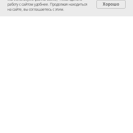
работу с сайтом удобнее. Продолжая находиться
Хорошо
Настроить файлы cookie
на сайте, вы соглашаетесь с этим.
Нам важно помогать осваивать
подход и тем, кто занят работой или
воспитанием детей. Мы
распределяем и учитываем нагрузку.
Если у вас есть вопросы, пожелания
или предложения со мной можно
связаться
:
e-mail:
info@narrative.team