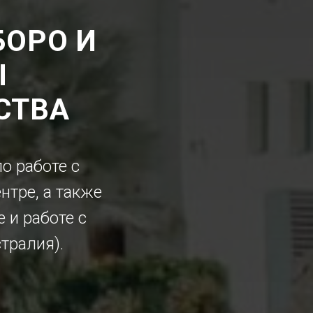
БОРО И
Ы
СТВА
о работе с
нтре, а также
 и работе с
тралия).