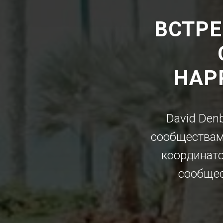
ВСТРЕ
НАР
David Den
сообществами
координато
сообщес