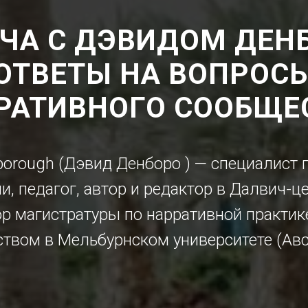
ЧА С ДЭВИДОМ ДЕН
ОТВЕТЫ НА ВОПРОС
РАТИВНОГО СООБЩЕ
borough (Дэвид Денборо ) — специалист п
, педагог, автор и редактор в Далвич-це
р магистратуры по нарративной практике
твом в Мельбурнском университете (Авс