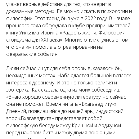
укажет верные действия для тех, кто «верит в
доказанные методы». Ее можно искать в психологии и
философии. Этот тренд был уже в 2022 году. В начале
прошлого года обсуждала в клубе предпринимателей
книгу Уильяма Ирвина «Радость жизни. Философия
стоицизма для XXI века». Многие откликнулись о том,
что она им помогла в отреагировании на
февральские события.
Люди сейчас ищут для себя опоры в, казалось бы,
неожиданных местах. Наблюдается большой всплеск
интереса к древнему. И это не только религия и
эзотерика. Как сказала одна из моих собеседниц:
«Знаю хорошо современную литературу, но сейчас
она не поможет. Время читать «Бхагавадгиту»».
Древний, появившийся до нашей эры, индуистский
эпос «Бхагавадгита» представляет собой
философскую беседу между Кришной и Арджуной
перед началом битвы между двумя воюющими