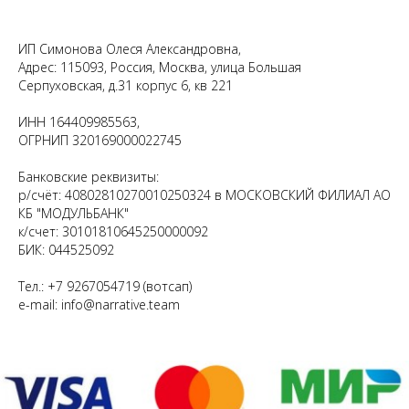
ИП Симонова Олеся Александровна,
Адрес: 115093, Россия, Москва, улица Большая
Серпуховская, д.31 корпус 6, кв 221
ИНН 164409985563,
ОГРНИП 320169000022745
Банковские реквизиты:
р/счёт: 40802810270010250324 в МОСКОВСКИЙ ФИЛИАЛ АО
КБ "МОДУЛЬБАНК"
к/счет: 30101810645250000092
БИК: 044525092
Тел.: +7 9267054719 (вотсап)
e-mail: info@narrative.team