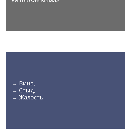
«Я плохая мама»
→ Вина,
→ Стыд,
→ Жалость