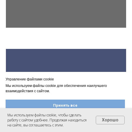
Управление файлами cookie
→ Злость;
Мы используем файлы cookie для обеспечения наилучшего
→ Желание сбежать;
взаимодействия с сайтом.
Принять все
Мы используем файлы cookie, чтобы сделать
работу с сайтом удобнее. Продолжая находиться
Хорошо
Настроить файлы cookie
на сайте, вы соглашаетесь с этим.