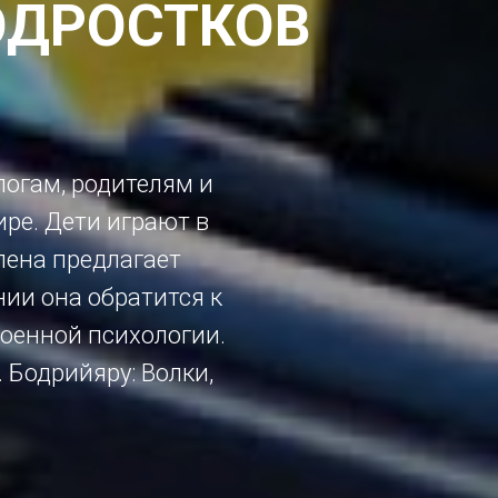
ПОДРОСТКОВ
логам, родителям и
ире. Дети играют в
Елена предлагает
нии она обратится к
оенной психологии.
 Бодрийяру: Волки,