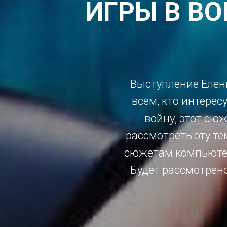
ИГРЫ В ВО
Выступление Елены
всем, кто интерес
войну, этот сюж
рассмотреть эту те
сюжетам компьютер
Будет рассмотрено