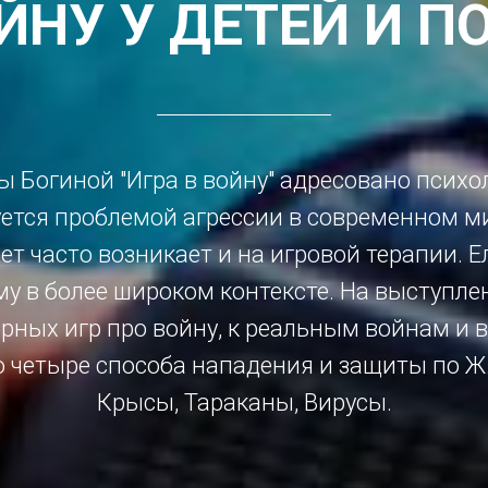
ЙНУ У ДЕТЕЙ И 
 Богиной "Игра в войну" адресовано психо
уется проблемой агрессии в современном м
ет часто возникает и на игровой терапии. 
му в более широком контексте. На выступле
ных игр про войну, к реальным войнам и в
 четыре способа нападения и защиты по Ж.
Крысы, Тараканы, Вирусы.