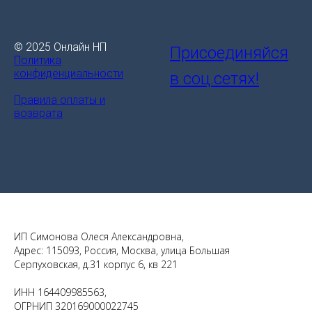
© 2025 Онлайн НП
Присоединяйся
Политика
конфиденциальности
в соц.сетях!
Правила оплаты и
возврата
ИП Симонова Олеся Александровна,
Адрес: 115093, Россия, Москва, улица Большая
Серпуховская, д.31 корпус 6, кв 221
ИНН 164409985563,
ОГРНИП 320169000022745