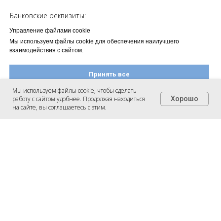
Банковские реквизиты:
р/счёт: 40802810270010250324 в МОСКОВСКИЙ ФИЛИАЛ АО
Управление файлами cookie
КБ "МОДУЛЬБАНК"
Мы используем файлы cookie для обеспечения наилучшего
к/счет: 30101810645250000092
взаимодействия с сайтом.
БИК: 044525092
Тел.: +7 9267054719 (вотсап)
Принять все
e-mail: info@narrative.team
Мы используем файлы cookie, чтобы сделать
работу с сайтом удобнее. Продолжая находиться
Хорошо
Настроить файлы cookie
на сайте, вы соглашаетесь с этим.