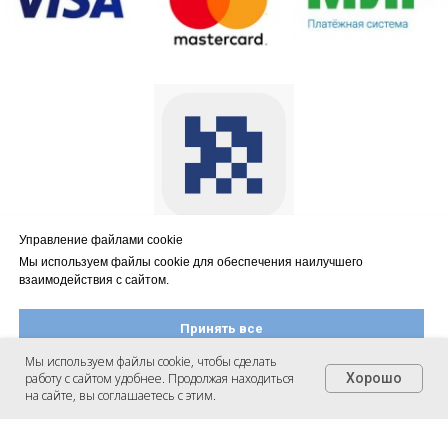
Управление файлами cookie
Мы используем файлы cookie для обеспечения наилучшего
Оплата осуществляется через
взаимодействия с сайтом.
АО КБ «Модульбанк»
Принять все
Мы используем файлы cookie, чтобы сделать
работу с сайтом удобнее. Продолжая находиться
Хорошо
Настроить файлы cookie
на сайте, вы соглашаетесь с этим.