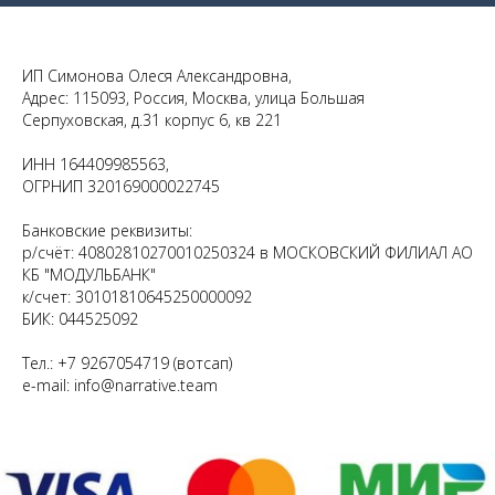
ИП Симонова Олеся Александровна,
Адрес: 115093, Россия, Москва, улица Большая
Серпуховская, д.31 корпус 6, кв 221
ИНН 164409985563,
ОГРНИП 320169000022745
Банковские реквизиты:
р/счёт: 40802810270010250324 в МОСКОВСКИЙ ФИЛИАЛ АО
КБ "МОДУЛЬБАНК"
к/счет: 30101810645250000092
БИК: 044525092
Тел.: +7 9267054719 (вотсап)
e-mail: info@narrative.team