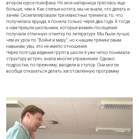
втором курсе психфака. Но моя напарница тряслась еще
больше, чем я. Как слепые котята, мы не знали, что делать и
зачем. Скомпилировали три известных тренинга; то, что
получилась ерунда, я поняла только через два года. А тогда
к нам пришли школьники, которые взамен посещения
получали отличную отметку по литературе. Мы были лучше,
чем их урок по "Войне и миру", но к нашим тренинговым
навыкам, увы, это не имело отношения.
Через полгода ведения групп в школе я уже четко понимала
структуру встреч, знала многие упражнения. Однако
подростки, по-прежнему, вводили в ступор. Они могли
вообще отказаться делать заготовленную программу.