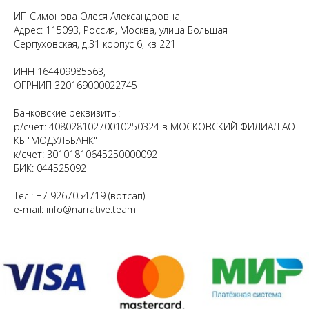
ИП Симонова Олеся Александровна,
Адрес: 115093, Россия, Москва, улица Большая
Серпуховская, д.31 корпус 6, кв 221
ИНН 164409985563,
ОГРНИП 320169000022745
Банковские реквизиты:
р/счёт: 40802810270010250324 в МОСКОВСКИЙ ФИЛИАЛ АО
КБ "МОДУЛЬБАНК"
к/счет: 30101810645250000092
БИК: 044525092
Тел.: +7 9267054719 (вотсап)
e-mail: info@narrative.team