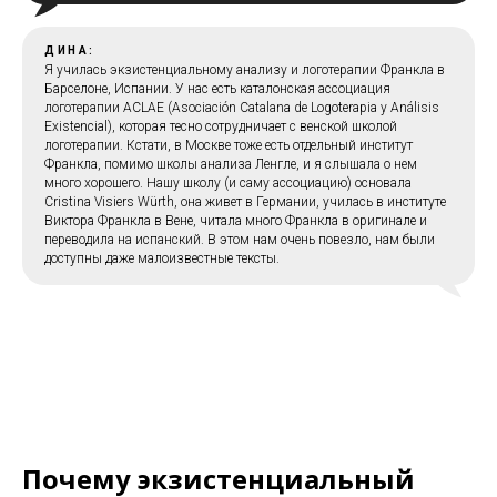
ДИНА:
Я училась экзистенциальному анализу и логотерапии Франкла в
Барселоне, Испании. У нас есть каталонская ассоциация
логотерапии ACLAE (Asociación Catalana de Logoterapia y Análisis
Existencial), которая тесно сотрудничает с венской школой
логотерапии. Кстати, в Москве тоже есть отдельный институт
Франкла, помимо школы анализа Ленгле, и я слышала о нем
много хорошего. Нашу школу (и саму ассоциацию) основала
Cristina Visiers Würth, она живет в Германии, училась в институте
Виктора Франкла в Вене, читала много Франкла в оригинале и
переводила на испанский. В этом нам очень повезло, нам были
доступны даже малоизвестные тексты.
Почему экзистенциальный