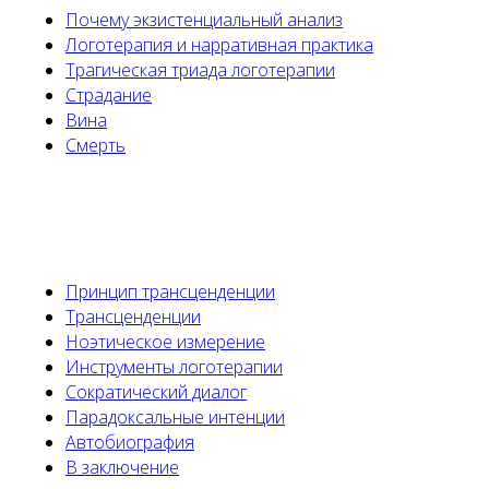
Почему экзистенциальный анализ
Логотерапия и нарративная практика
Трагическая триада логотерапии
Страдание
Вина
Смерть
Принцип трансценденции
Трансценденции
Ноэтическое измерение
Инструменты логотерапии
Сократический диалог
Парадоксальные интенции
Автобиография
В заключение