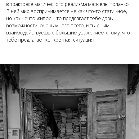
в трактовке магического реализма марселы поланко.
В ней мир воспринимается не как что-то статичное,
но как нечто живое, что предлагает тебе дары,
возможности, очень много всего, и ты с ним
взаимодействуешь с большим уважением к тому, что
тебе предлагает конкретная ситуация.