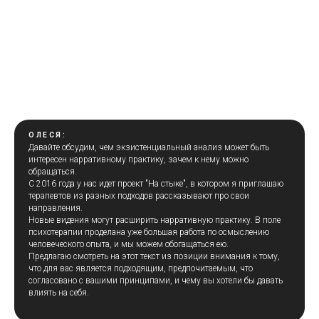
ОЛЕСЯ:
Давайте обсудим, чем экзистенциальный анализ может быть
интересен нарративному практику, зачем к нему можно
обращаться.
С 2016 года у нас идет проект "На стыке", в котором я приглашаю
терапевтов из разных подходов рассказывают про свои
направления.
Новые видения могут расширить нарративную практику. В поле
психотерапии проделана уже большая работа по осмыслению
человеческого опыта, и мы можем обогащаться ею.
Предлагаю смотреть на этот текст из позиции внимания к тому,
что для вас является подходящим, предпочитаемым, что
согласовано с вашими принципами, и чему вы хотели бы давать
влиять на себя.