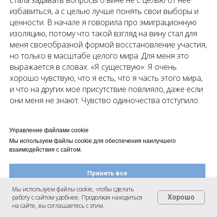
избавиться, а с целью лучше понять свои выборы и
ценности. В начале я говорила про эмиграционную
изоляцию, потому что такой взгляд на вину стал для
меня своеобразной формой восстановление участия,
но только в масштабе целого мира. Для меня это
выражается в словах: «Я существую». Я очень
хорошо чувствую, что я есть, что я часть этого мира,
и что на других мое присутствие повлияло, даже если
они меня не знают. Чувство одиночества отступило.
Управление файлами cookie
Мы используем файлы cookie для обеспечения наилучшего
Елена
: На самом деле у большинства людей, которых я
взаимодействия с сайтом.
видела, как раз получается проваливание в жертву,
саморазрушение различной степени...
Принять все
Мы используем файлы cookie, чтобы сделать
работу с сайтом удобнее. Продолжая находиться
Хорошо
Настроить файлы cookie
на сайте, вы соглашаетесь с этим.
Надо понимать, что это было упражнение,