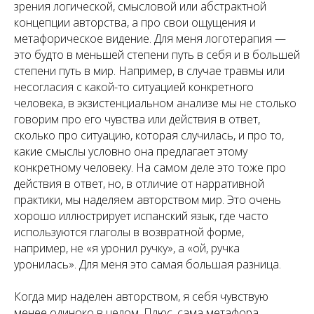
зрения логической, смысловой или абстрактной
концепции авторства, а про свои ощущения и
метафорическое видение. Для меня логотерапия —
это будто в меньшей степени путь в себя и в большей
степени путь в мир. Например, в случае травмы или
несогласия с какой-то ситуацией конкретного
человека, в экзистенциальном анализе мы не столько
говорим про его чувства или действия в ответ,
сколько про ситуацию, которая случилась, и про то,
какие смыслы условно она предлагает этому
конкретному человеку. На самом деле это тоже про
действия в ответ, но, в отличие от нарративной
практики, мы наделяем авторством мир. Это очень
хорошо иллюстрирует испанский язык, где часто
используются глаголы в возвратной форме,
например, не «я уронил ручку», а «ой, ручка
уронилась». Для меня это самая большая разница.
Когда мир наделен авторством, я себя чувствую
менее одиноко в целом. Плюс, сама метафора