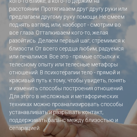
кого-то ближе, а кого-то держим на
расстоянии. Протягиваем друг другу руки или
предлагаем другому руку помощи. Не смеем
поднять взгляд, или, наоборот - смотрим во
все глаза. Отталкиваем кого-то, желая
разойтись. Делаем первый шаг, стремимся к
близости. От всего сердца любим, радуемся
или печалимся. Все это - прямые отсылки к
телесному опыту или телесные метафоры
отношений. В психотерапии тело - прямой и
красивый путь к тому, чтобы увидеть, понять
и изменить способы построения отношений.
Для этого в несложных и метафорических
техниках можно проанализировать способы
устанавливать и разрывать контакт,
поддерживать баланс между близостью и
сепарацией.