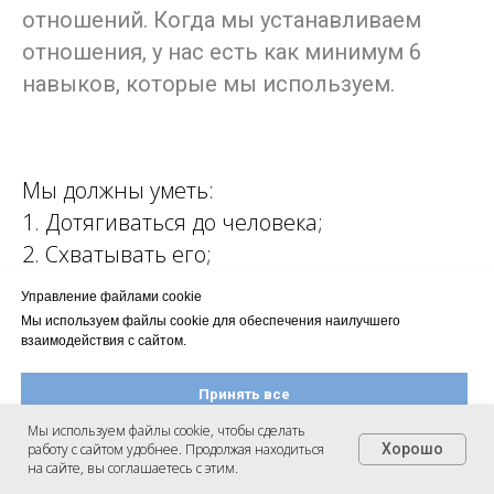
отношений. Когда мы устанавливаем
отношения, у нас есть как минимум 6
навыков, которые мы используем.
Мы должны уметь:
1. Дотягиваться до человека;
2. Схватывать его;
3. Притягивать и удерживать его около
Управление файлами cookie
себя;
Мы используем файлы cookie для обеспечения наилучшего
взаимодействия с сайтом.
4. Получать и давать в этом
взаимодействии;
Принять все
5. Отталкивать и держать на расстоянии,
Мы используем файлы cookie, чтобы сделать
если хотим, чтобы наши отношения были
работу с сайтом удобнее. Продолжая находиться
Хорошо
Настроить файлы cookie
на сайте, вы соглашаетесь с этим.
ограниченными и достаточно здоровыми;