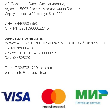
ИП Симонова Олеся Александровна,
Адрес: 115093, Россия, Москва, улица Большая
Серпуховская, д.31 корпус 6, кв 221
ИНН 164409985563,
ОГРНИП 320169000022745
Банковские реквизиты:
р/счёт: 40802810270010250324 в МОСКОВСКИЙ ФИЛИАЛ АО
КБ "МОДУЛЬБАНК"
к/счет: 30101810645250000092
БИК: 044525092
Тел.: +7 9267054719 (вотсап)
e-mail: info@narrative.team