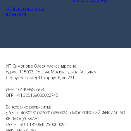
Правила оплаты и
возврата
ИП Симонова Олеся Александровна,
Адрес: 115093, Россия, Москва, улица Большая
Серпуховская, д.31 корпус 6, кв 221
ИНН 164409985563,
ОГРНИП 320169000022745
Банковские реквизиты:
р/счёт: 40802810270010250324 в МОСКОВСКИЙ ФИЛИАЛ АО
КБ "МОДУЛЬБАНК"
к/счет: 30101810645250000092
БИК: 044525092