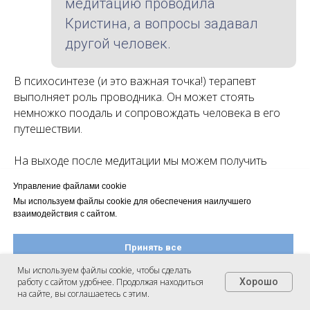
медитацию проводила
Кристина, а вопросы задавал
другой человек.
В психосинтезе (и это важная точка!) терапевт
выполняет роль проводника. Он может стоять
немножко поодаль и сопровождать человека в его
путешествии.
На выходе после медитации мы можем получить
некий символ. Здесь расспрашивающий выступает в
Управление файлами cookie
роли человека, который помогает раскрыть смысл
Мы используем файлы cookie для обеспечения наилучшего
этого предмета для своего собеседника в его жизни:
взаимодействия с сайтом.
почему этот предмет важен, как его можно
использовать, и вообще, что этот предмет значит для
Принять все
него.
Мы используем файлы cookie, чтобы сделать
работу с сайтом удобнее. Продолжая находиться
Хорошо
Настроить файлы cookie
Это заинтересованная позиция расспрашивающего.
на сайте, вы соглашаетесь с этим.
Если у вас получилось по-другому, то стоит подумать,