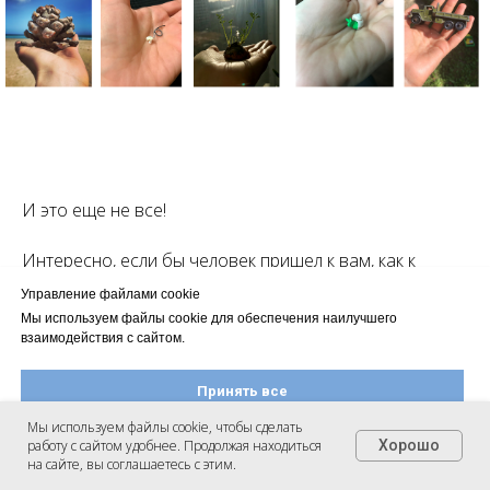
И это еще не все!
Интересно, если бы человек пришел к вам, как к
терапевту, и сказал, что у него такая подборка
Управление файлами cookie
фотографий, как можно было бы отозваться, какие
Мы используем файлы cookie для обеспечения наилучшего
вопросы задать, чтобы помочь ему понять, о чем всё
взаимодействия с сайтом.
это?
Принять все
Мы используем файлы cookie, чтобы сделать
работу с сайтом удобнее. Продолжая находиться
Хорошо
Настроить файлы cookie
на сайте, вы соглашаетесь с этим.