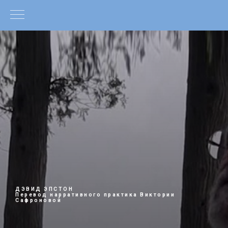
ДЭВИД ЭПСТОН
Перевод нарративного практика Виктории
Сафроновой