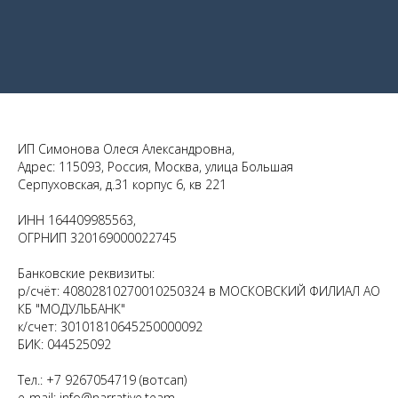
ИП Симонова Олеся Александровна,
Адрес: 115093, Россия, Москва, улица Большая
Серпуховская, д.31 корпус 6, кв 221
ИНН 164409985563,
ОГРНИП 320169000022745
Банковские реквизиты:
р/счёт: 40802810270010250324 в МОСКОВСКИЙ ФИЛИАЛ АО
КБ "МОДУЛЬБАНК"
к/счет: 30101810645250000092
БИК: 044525092
Тел.: +7 9267054719 (вотсап)
e-mail: info@narrative.team