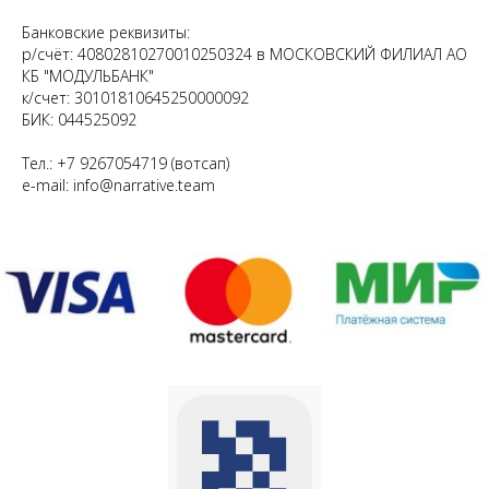
Банковские реквизиты:
р/счёт: 40802810270010250324 в МОСКОВСКИЙ ФИЛИАЛ АО
КБ "МОДУЛЬБАНК"
к/счет: 30101810645250000092
БИК: 044525092
Тел.: +7 9267054719 (вотсап)
e-mail: info@narrative.team