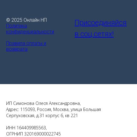
© 2025 Онлайн НП
Присоединяйся
Политика
конфиденциальности
в соц.сетях!
Правила оплаты и
возврата
ИП Симонова Олеся Александровна,
Адрес: 115093, Россия, Москва, улица Большая
Серпуховская, д.31 корпус 6, кв 221
ИНН 164409985563,
ОГРНИП 320169000022745