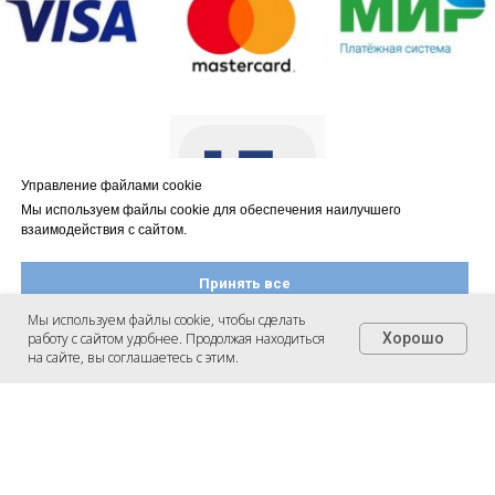
Управление файлами cookie
Мы используем файлы cookie для обеспечения наилучшего
взаимодействия с сайтом.
Принять все
Мы используем файлы cookie, чтобы сделать
Оплата осуществляется через
работу с сайтом удобнее. Продолжая находиться
Хорошо
Настроить файлы cookie
АО КБ «Модульбанк»
на сайте, вы соглашаетесь с этим.