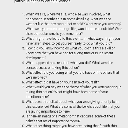
partner using the following questions:
When was is, where was is, who else was involved, what
happened? Describe this in some detail e.g. what was the
weather like that day, was it hot or cold? What were you wearing?
What were your surroundings like, was it inside or outside? Were
there particular smells you remember?
What might have led up to this event… in what ways might you
have taken steps to get yourself ready to do what you did?
How did you know how to do what you did? Is this a skill or
know-how that you have had for a long time or is it a recent
development?
What happened as a result of what you did? What were the
consequences of taking this action?
What effect did you doing what you did have on the others that
were involved?
What effect did it have on your sense of yourself?
What would you say was the theme of what you were wanting in
taking this action? What might have been some of your
intentions here?
What does this reflect about what you were giving priority to in
this experience? What are some of the beliefs about life that you
are giving importance to here?
Is there an image or a metaphor that captures some of these
beliefs that are of importance to you?
What other thing might you have been doing that fit with this