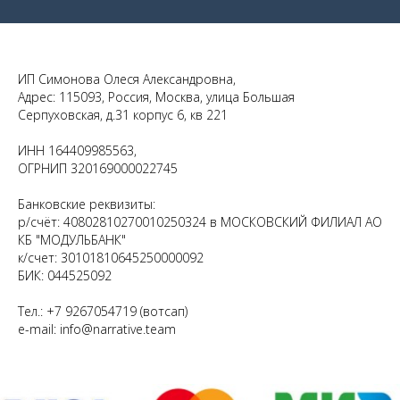
ИП Симонова Олеся Александровна,
Адрес: 115093, Россия, Москва, улица Большая
Серпуховская, д.31 корпус 6, кв 221
ИНН 164409985563,
ОГРНИП 320169000022745
Банковские реквизиты:
р/счёт: 40802810270010250324 в МОСКОВСКИЙ ФИЛИАЛ АО
КБ "МОДУЛЬБАНК"
к/счет: 30101810645250000092
БИК: 044525092
Тел.: +7 9267054719 (вотсап)
e-mail: info@narrative.team