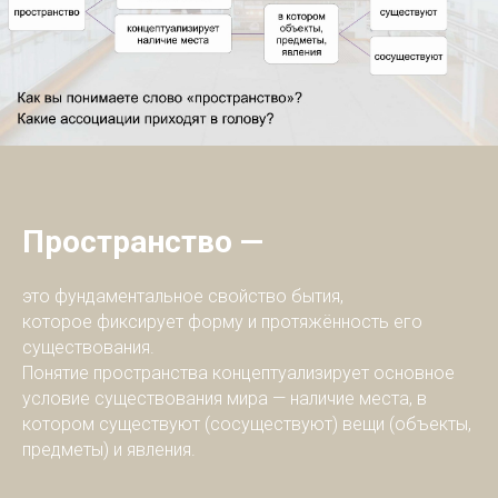
Пространство —
это фундаментальное свойство бытия,
которое фиксирует форму и протяжённость его
существования.
Понятие пространства концептуализирует основное
условие существования мира — наличие места, в
котором существуют (сосуществуют) вещи (объекты,
предметы) и явления.