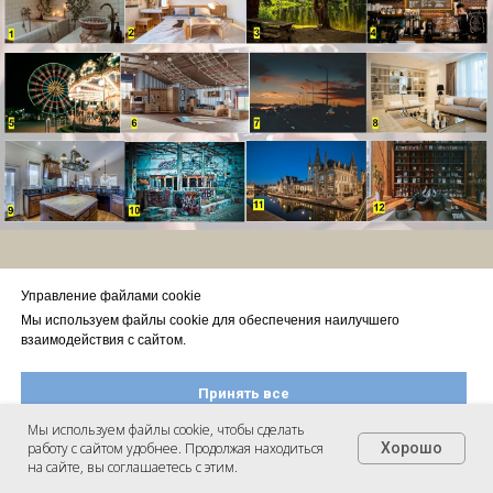
Управление файлами cookie
Приглашаю поразмышлять, какое
Мы используем файлы cookie для обеспечения наилучшего
пространство лучше подходит для
взаимодействия с сайтом.
каждого случая, какие ограничения оно
Принять все
накладывает и почему вы это выбрали.
Мы используем файлы cookie, чтобы сделать
работу с сайтом удобнее. Продолжая находиться
Хорошо
Настроить файлы cookie
на сайте, вы соглашаетесь с этим.