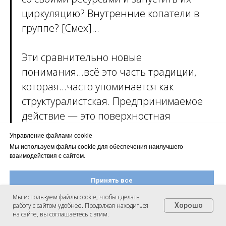
циркуляцию? Внутренние копатели в
группе? [Смех]…
Эти сравнительно новые
понимания...всё это часть традиции,
которая...часто упоминается как
структуралистская. Предпринимаемое
действие — это поверхностная
манифестация некоторого элемента или
Управление файлами cookie
сущности, исходящей из сердцевины тех
Мы используем файлы cookie для обеспечения наилучшего
взаимодействия с сайтом.
нас, кем мы являемся на самом деле. Эти
идеи теперь принимаются как должное.
Принять все
И естественно предположить, что
Мы используем файлы cookie, чтобы сделать
действие есть поверхностная
работу с сайтом удобнее. Продолжая находиться
Хорошо
Настроить файлы cookie
на сайте, вы соглашаетесь с этим.
манифестация сил, ресурсов,