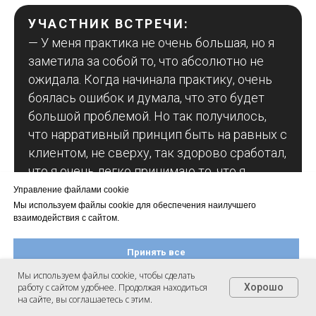
УЧАСТНИК ВСТРЕЧИ:
— У меня практика не очень большая, но я
заметила за собой то, что абсолютно не
ожидала. Когда начинала практику, очень
боялась ошибок и думала, что это будет
большой проблемой. Но так получилось,
что нарративный принцип быть на равных с
клиентом, не сверху, так здорово сработал,
что я очень легко принимаю то, что я
ошиблась. Я просто озвучиваю, что да, у
Управление файлами cookie
меня есть компетенции и экспертность, но
Мы используем файлы cookie для обеспечения наилучшего
взаимодействия с сайтом.
я точно могу ошибаться. Я заметила, что это
здорово работает — сближает меня с
Принять все
клиентом, расслабляет его.
Мы используем файлы cookie, чтобы сделать
работу с сайтом удобнее. Продолжая находиться
Хорошо
Настроить файлы cookie
на сайте, вы соглашаетесь с этим.
УЧАСТНИК ВСТРЕЧИ: