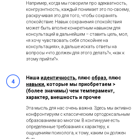
Например, когда мы говорили про адекватность,
конгруэнтность, каждый понимает это по-своему,
раскручивая это для того, чтобы сохранять
спокойствие. Навык сохранения спокойствия
может быть вполне конкретным навыком для
консультаций в дальнейшем – ставить цель, мол,
«я хочу чувствовать себя спокойнее на
консультациях», а дальше искать ответы на
вопросы «что должен для этого делать?», «как к
этому прийти?».
Наша
идентичность
, плюс
образ
, плюс
навыки
, которые мы приобретаем >
(более значимы) чем темперамент,
характер, внешность и прочее
Эта мысль для нас очень важна. Здесь мы активно
конфронтируем с классическим ортодоксальным
образованием во многом. В континууме есть
определенные требования к характеру, к
ощущениям психолога, к тому, каким он должен