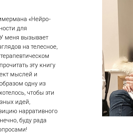
ммермана «Нейро-
ности для
 У меня вызывает
глядов на телесное,
 терапевтическом
 прочитать эту книгу
пект мыслей и
 образом одну из
отелось, чтобы эти
зных идей,
озицию нарративного
нечно, буду рада
опросами!