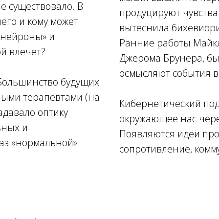
е существовало. В
продуцируют чувства
чего и кому может
вытеснила бихевиор
«нейроны» и
Ранние работы Майкл
ой влечет?
Джерома Брунера, бы
осмысляют события в
Большинство будущих
ыми терапевтами (на
Кибернетический под
адавало оптику
окружающее нас через
ьных и
Появляются идеи про 
аз «нормальной»
сопротивление, комм