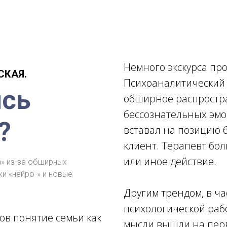
Немного экскурса про
СКАЯ.
Психоаналитический 
ись
обширное распростр
бессознательных эмо
?
вставал на позицию б
клиент. Терапевт бол
или иное действие.
» из-за обширных
ки «нейро-» и новые
Другим трендом, в ча
психологической раб
дов понятие семьи как
мысли вышли на перв