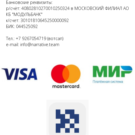
Банковские реквизиты:
р/счёт: 40802810270010250324 в МОСКОВСКИЙ ФИЛИАЛ АО
КБ "МОДУЛЬБАНК"
к/счет: 30101810645250000092
БИК: 044525092
Тел.: +7 9267054719 (вотсап)
e-mail: info@narrative.team