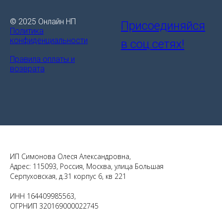
© 2025 Онлайн НП
Присоединяйся
Политика
конфиденциальности
в соц.сетях!
Правила оплаты и
возврата
ИП Симонова Олеся Александровна,
Адрес: 115093, Россия, Москва, улица Большая
Серпуховская, д.31 корпус 6, кв 221
ИНН 164409985563,
ОГРНИП 320169000022745