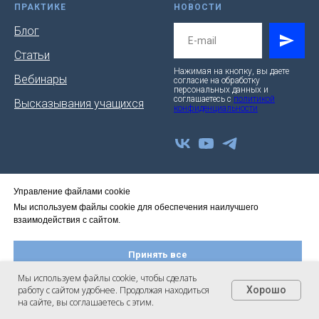
ПРАКТИКЕ
НОВОСТИ
Блог
Статьи
Нажимая на кнопку, вы даете
Вебинары
согласие на обработку
персональных данных и
соглашаетесь c
политикой
Высказывания учащихся
конфиденциальности
Управление файлами cookie
© 2025 Онлайн НП
Мы используем файлы cookie для обеспечения наилучшего
Присоединяйся
Политика
взаимодействия с сайтом.
конфиденциальности
в соц.сетях!
Принять все
Правила оплаты и
возврата
Мы используем файлы cookie, чтобы сделать
работу с сайтом удобнее. Продолжая находиться
Хорошо
Настроить файлы cookie
на сайте, вы соглашаетесь с этим.