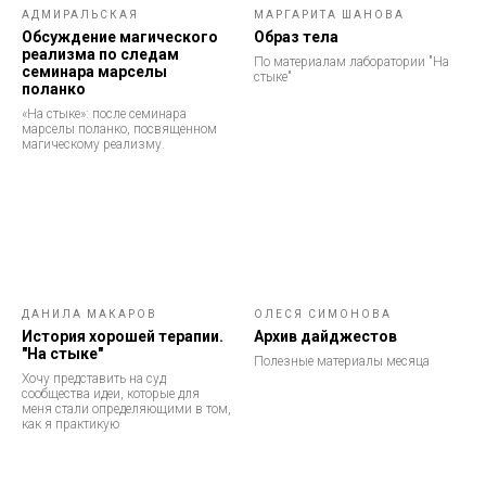
АДМИРАЛЬСКАЯ
МАРГАРИТА ШАНОВА
Обсуждение магического
Образ тела
реализма по следам
По материалам лаборатории "На
семинара марселы
стыке"
поланко
«На стыке»: после семинара
марселы поланко, посвященном
магическому реализму.
ДАНИЛА МАКАРОВ
ОЛЕСЯ СИМОНОВА
История хорошей терапии.
Архив дайджестов
"На стыке"
Полезные материалы месяца
Хочу представить на суд
сообщества идеи, которые для
меня стали определяющими в том,
как я практикую