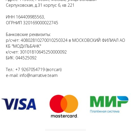
Серпуховская, д.31 корпус 6, кв 221
ИНН 164409985563,
ОГРНИП 320169000022745
Банковские реквизиты:
р/счёт: 40802810270010250324 в МОСКОВСКИЙ ФИЛИАЛ АО
КБ "МОДУЛЬБАНК"
к/счет: 30101810645250000092
БИК: 044525092
Тел.: +7 9267054719 (вотсап)
e-mail: info@narrative.team