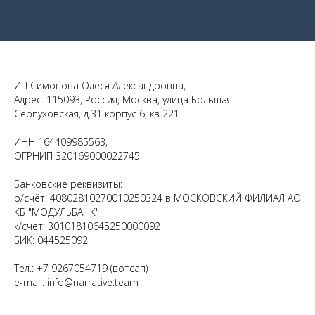
ИП Симонова Олеся Александровна,
Адрес: 115093, Россия, Москва, улица Большая
Серпуховская, д.31 корпус 6, кв 221
ИНН 164409985563,
ОГРНИП 320169000022745
Банковские реквизиты:
р/счёт: 40802810270010250324 в МОСКОВСКИЙ ФИЛИАЛ АО
КБ "МОДУЛЬБАНК"
к/счет: 30101810645250000092
БИК: 044525092
Тел.: +7 9267054719 (вотсап)
e-mail: info@narrative.team