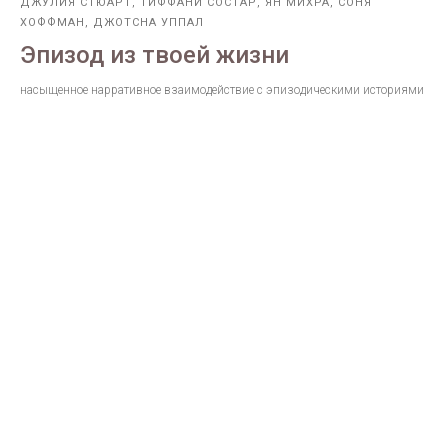
ДЖУЛИЯ СТЮАРТ, ТИФФАНИ СОСТАР, ЯН МИХРА, СОНЯ
ХОФФМАН, ДЖОТСНА УППАЛ
Эпизод из твоей жизни
насыщенное нарративное взаимодействие с эпизодическими историями