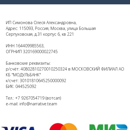
ИП Симонова Олеся Александровна,
Адрес: 115093, Россия, Москва, улица Большая
Серпуховская, д.31 корпус 6, кв 221
ИНН 164409985563,
ОГРНИП 320169000022745
Банковские реквизиты:
р/счёт: 40802810270010250324 в МОСКОВСКИЙ ФИЛИАЛ АО
КБ "МОДУЛЬБАНК"
к/счет: 30101810645250000092
БИК: 044525092
Тел.: +7 9267054719 (вотсап)
e-mail: info@narrative.team