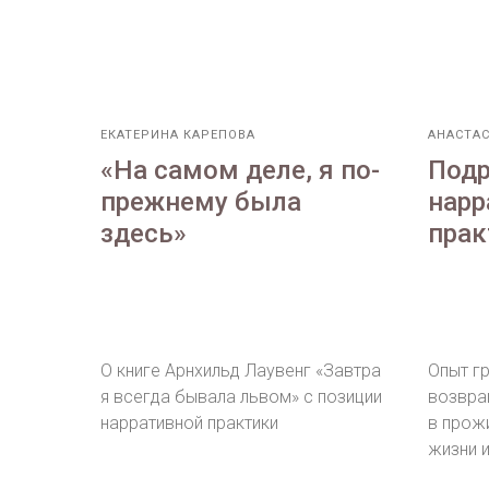
ЕКАТЕРИНА КАРЕПОВА
АНАСТА
«На самом деле, я по-
Подр
прежнему была
нарр
здесь»
прак
О книге Арнхильд Лаувенг «Завтра
Опыт г
я всегда бывала львом» с позиции
возвра
нарративной практики
в прож
жизни и