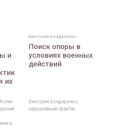
ВИКТОРИЯ БОНДАРЕНКО
Поиск опоры в
ы и
условиях военных
действий
ктик
я их
 Колик
Виктория Бондаренко,
идений
нарративный практик
зни и