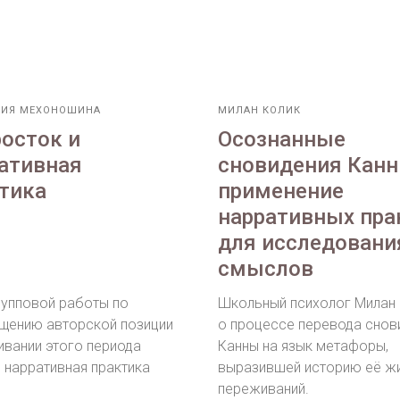
СИЯ МЕХОНОШИНА
МИЛАН КОЛИК
осток и
Осознанные
ативная
сновидения Канн
тика
применение
нарративных пра
для исследовани
смыслов
рупповой работы по
Школьный психолог Милан
щению авторской позиции
о процессе перевода снов
ивании этого периода
Канны на язык метафоры,
 нарративная практика
выразившей историю её жи
переживаний.