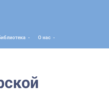
Библиотека
О нас
рской