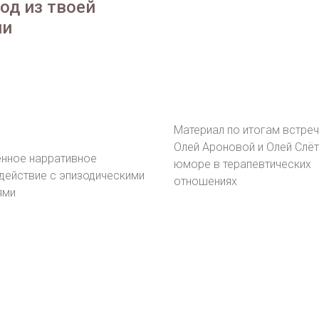
од из твоей
ни
Материал по итогам встреч
Олей Ароновой и Олей Слёт
нное нарративное
юморе в терапевтических
действие с эпизодическими
отношениях
ями