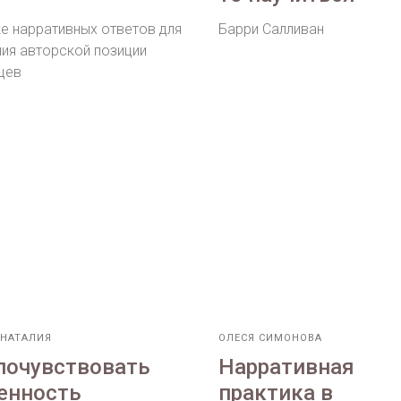
ке нарративных ответов для
Барри Салливан
ния авторской позиции
цев
 НАТАЛИЯ
ОЛЕСЯ СИМОНОВА
почувствовать
Нарративная
енность
практика в