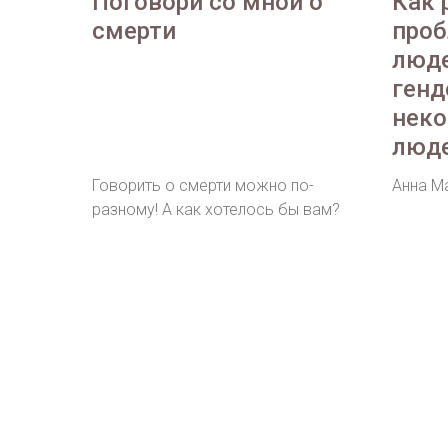
Поговори со мной о
Как 
смерти
про
люде
генд
нек
люд
Говорить о смерти можно по-
Анна М
разному! А как хотелось бы вам?