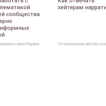
работать с
Как отвечать
блематикой
хейтерам наррат
й сообщества
ерно
онформных
ей
алинина и Анна Марина
По материалам мастер-кла