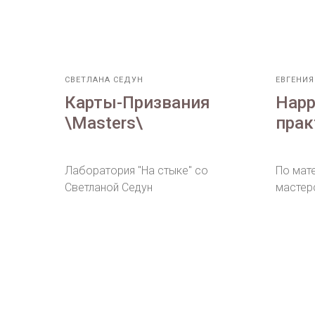
СВЕТЛАНА СЕДУН
ЕВГЕНИ
Карты-Призвания
Нарр
\Masters\
прак
Лаборатория "На стыке" со
По мат
Светланой Седун
мастер