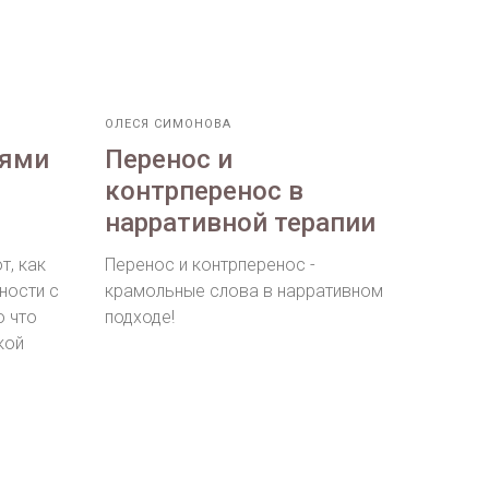
ОЛЕСЯ СИМОНОВА
лями
Перенос и
контрперенос в
нарративной терапии
т, как
Перенос и контрперенос -
ности с
крамольные слова в нарративном
о что
подходе!
кой