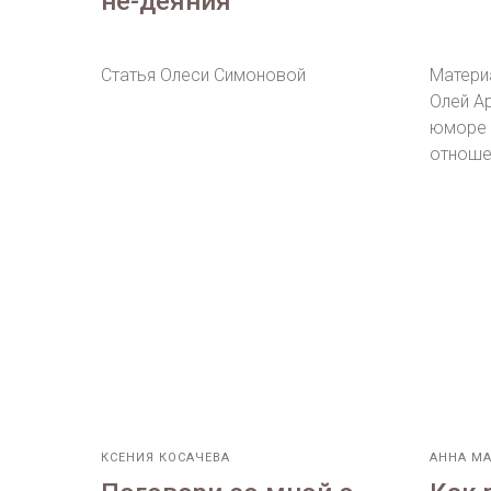
не-деяния
Статья Олеси Симоновой
Матери
Олей А
юморе 
отноше
КСЕНИЯ КОСАЧЕВА
АННА М