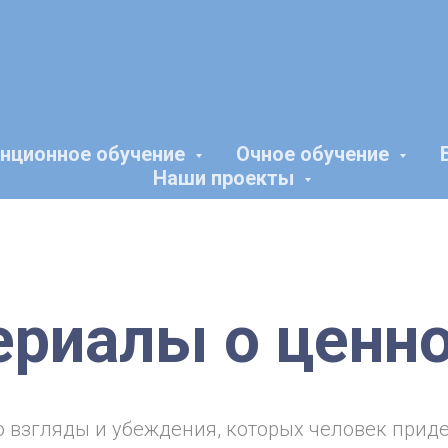
нционное обучение
Очное обучение
Наши проекты
риалы о ценн
о взгляды и убеждения, которых человек прид