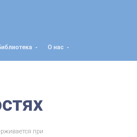
Библиотека
О нас
остях
ерживается при