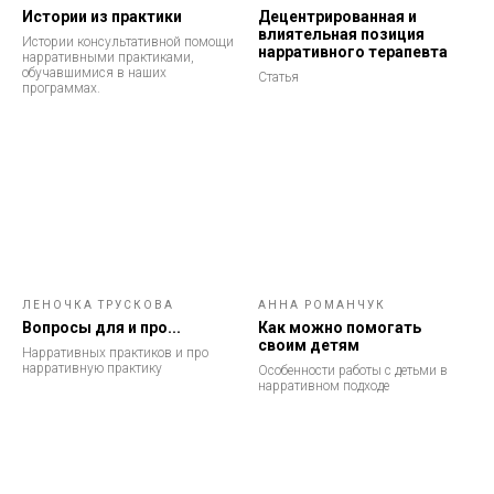
Истории из практики
Децентрированная и
влиятельная позиция
Истории консультативной помощи
нарративного терапевта
нарративными практиками,
обучавшимися в наших
Статья
программах.
ЛЕНОЧКА ТРУСКОВА
АННА РОМАНЧУК
Вопросы для и про...
Как можно помогать
своим детям
Нарративных практиков и про
нарративную практику
Особенности работы с детьми в
нарративном подходе