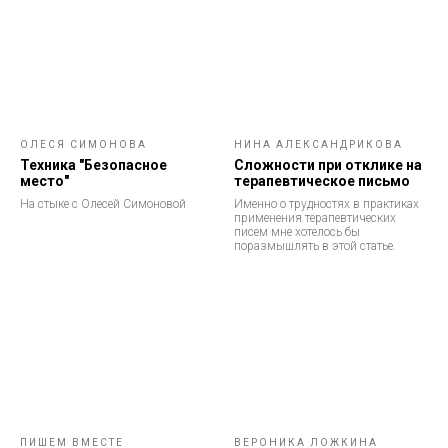
ОЛЕСЯ СИМОНОВА
НИНА АЛЕКСАНДРИКОВА
Техника "Безопасное
Сложности при отклике на
место"
терапевтическое письмо
На стыке с Олесей Симоновой
Именно о трудностях в практиках
применения терапевтических
писем мне хотелось бы
поразмышлять в этой статье.
ПИШЕМ ВМЕСТЕ
ВЕРОНИКА ЛОЖКИНА