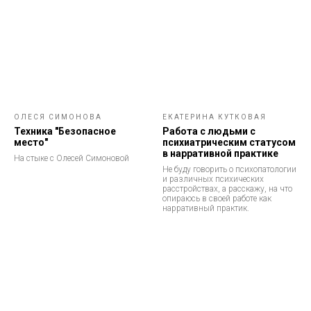
ОЛЕСЯ СИМОНОВА
ЕКАТЕРИНА КУТКОВАЯ
Техника "Безопасное
Работа с людьми с
место"
психиатрическим статусом
в нарративной практике
На стыке с Олесей Симоновой
Не буду говорить о психопатологии
и различных психических
расстройствах, а расскажу, на что
опираюсь в своей работе как
нарративный практик.